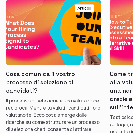
Articoli
Cosa comunica il vostro
Come tra
processo di selezione ai
alla val
candidati?
una nar
grazie a
Il processo di selezione è una valutazione
sull'int
reciproca. Mentre tu valuti i candidati, loro
valutano te. Ecco cosa emerge dalle
Test psico
ricerche su come strutturare un processo
colloqui,
di selezione che ti consenta di attirare i
gratuita d