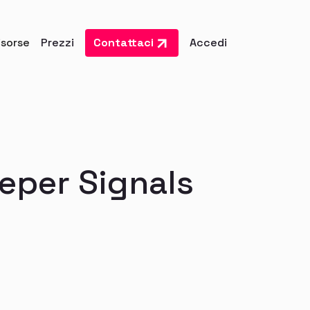
isorse
Prezzi
Contattaci
Accedi
eeper Signals