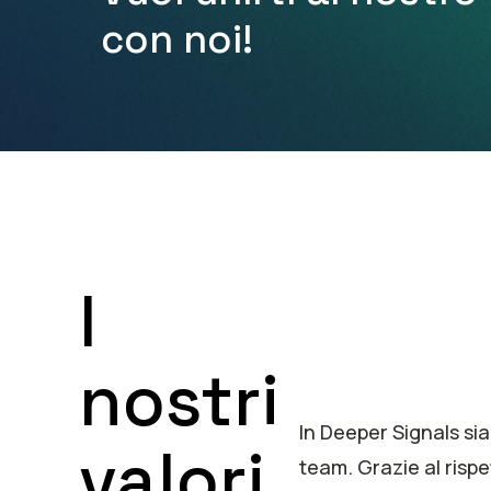
con noi!
I
nostri
In Deeper Signals si
valori
team. Grazie al rispe