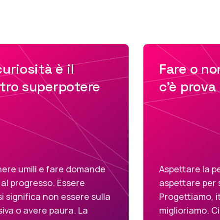
uriosità è il
Fare o no
tro superpotere
c'è prova
ere umili e fare domande
Aspettare la p
 al progresso. Essere
aspettare per
si significa non essere sulla
Progettiamo, i
siva o avere paura. La
miglioriamo. C