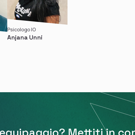
Psicologo IO
Anjana Unni
o equipaggio? Mettiti in co