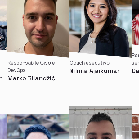
Res
Responsabile Ciso e
Coach esecutivo
sen
DevOps
Nilima Ajaikumar
Da
n
Marko Bilandžić