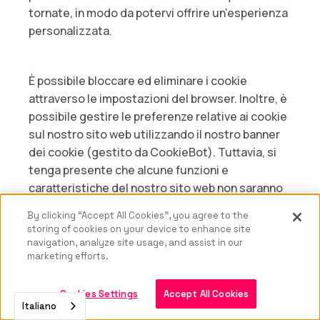
tornate, in modo da potervi offrire un'esperienza
personalizzata.
È possibile bloccare ed eliminare i cookie
attraverso le impostazioni del browser. Inoltre, è
possibile gestire le preferenze relative ai cookie
sul nostro sito web utilizzando il nostro banner
dei cookie (gestito da CookieBot). Tuttavia, si
tenga presente che alcune funzioni e
caratteristiche del nostro sito web non saranno
accessibili se si bloccano o si rifiutano i cookie,
By clicking “Accept All Cookies”, you agree to the
compresi quelli essenziali.
storing of cookies on your device to enhance site
navigation, analyze site usage, and assist in our
marketing efforts.
Nel caso in cui le terze parti utilizzino i cookie,
non abbiamo alcun controllo sulle modalità di
Cookies Settings
Accept All Cookies
Italiano
utilizzo di tali cookie. In questi casi, si consiglia