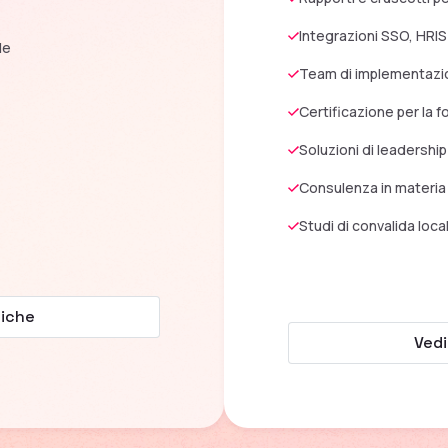
Integrazioni SSO, HRI
le
Team di implementazi
Certificazione per la 
Soluzioni di leadershi
Consulenza in materia d
Studi di convalida loca
tiche
Vedi