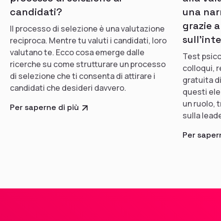
candidati?
una nar
grazie a
Il processo di selezione è una valutazione
sull'int
reciproca. Mentre tu valuti i candidati, loro
valutano te. Ecco cosa emerge dalle
Test psico
ricerche su come strutturare un processo
colloqui,
di selezione che ti consenta di attirare i
gratuita d
candidati che desideri davvero.
questi ele
un ruolo, 
Per saperne di più
sulla leade
Per sapern