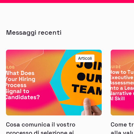
Messaggi recenti
Articoli
Cosa comunica il vostro
Come tra
processo di selezione ai
alla val