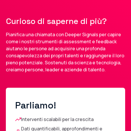
Curioso di saperne di più?
Pianifica una chiamata con Deeper Signals per capire
come i nostri strumenti di assessment e feedback
aiutano le persone ad acquisire una profonda
consapevolezza dei propri talenti e raggiungere il loro
pieno potenziale. Sostenuti da scienza e tecnologia,
creiamo persone, leader e aziende di talento.
Parliamo!
Interventi scalabili per la crescita
Dati quantificabili, approfondimenti e