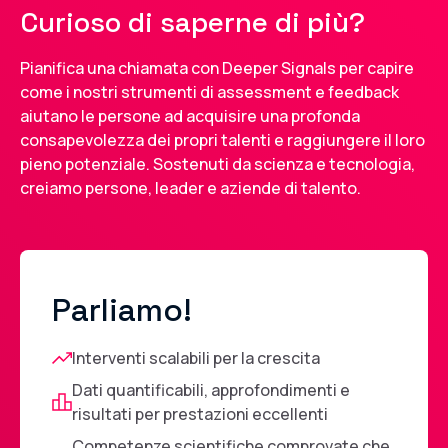
Curioso di saperne di più?
Pianifica una chiamata con Deeper Signals per capire
come i nostri strumenti di assessment e feedback
aiutano le persone ad acquisire una profonda
consapevolezza dei propri talenti e raggiungere il loro
pieno potenziale. Sostenuti da scienza e tecnologia,
creiamo persone, leader e aziende di talento.
Parliamo!
Interventi scalabili per la crescita
Dati quantificabili, approfondimenti e
risultati per prestazioni eccellenti
Competenze scientifiche comprovate che