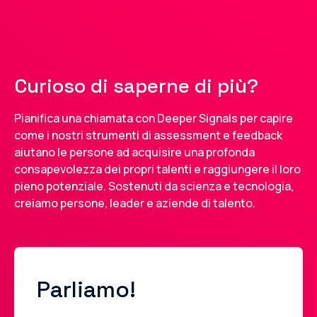
Curioso di saperne di più?
Pianifica una chiamata con Deeper Signals per capire
come i nostri strumenti di assessment e feedback
aiutano le persone ad acquisire una profonda
consapevolezza dei propri talenti e raggiungere il loro
pieno potenziale. Sostenuti da scienza e tecnologia,
creiamo persone, leader e aziende di talento.
Parliamo!