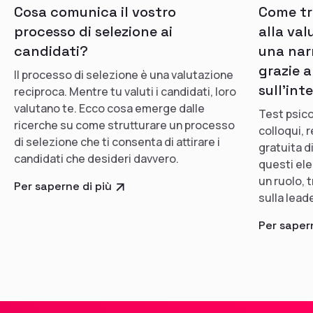
Cosa comunica il vostro
Come tra
processo di selezione ai
alla val
candidati?
una nar
grazie a
Il processo di selezione è una valutazione
sull'int
reciproca. Mentre tu valuti i candidati, loro
valutano te. Ecco cosa emerge dalle
Test psico
ricerche su come strutturare un processo
colloqui,
di selezione che ti consenta di attirare i
gratuita d
candidati che desideri davvero.
questi ele
un ruolo, 
Per saperne di più
sulla leade
Per sapern