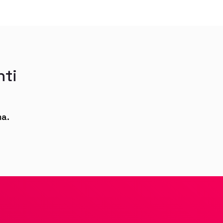
nti
ma.