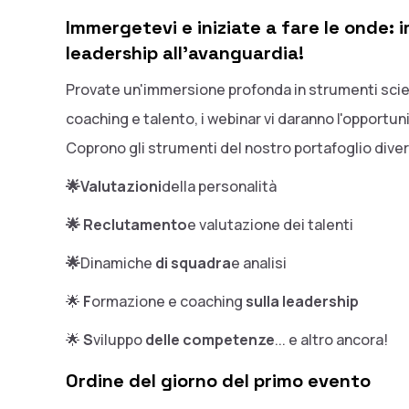
Immergetevi e iniziate a fare le onde:
leadership all'avanguardia!
Provate un'immersione profonda in strumenti scient
coaching e talento, i webinar vi daranno l'opportuni
Coprono gli strumenti del nostro portafoglio diver
‍🌟Valutazioni
della personalità
🌟 Reclutamento
e valutazione dei talenti
🌟
Dinamiche
di squadra
e analisi
🌟
F
ormazione e coaching
sulla leadership
🌟
S
viluppo
delle competenze
... e altro ancora!
Ordine del giorno del primo evento