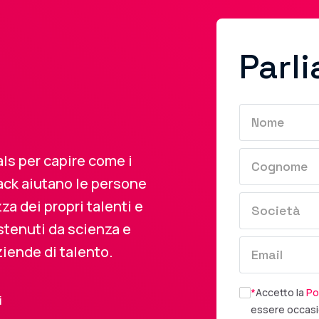
Parl
ls per capire come i
ack aiutano le persone
a dei propri talenti e
stenuti da scienza e
iende di talento.
*
Accetto la
Pol
i
essere occasi