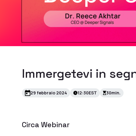
Immergetevi in segn
29 febbraio 2024
12:30
EST
30
min.
Circa
Webinar