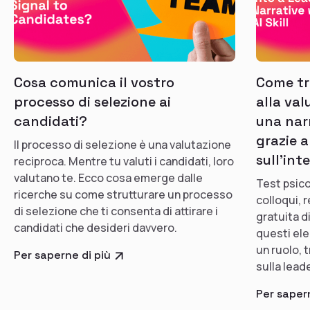
Cosa comunica il vostro
Come tra
processo di selezione ai
alla val
candidati?
una nar
grazie a
Il processo di selezione è una valutazione
sull'int
reciproca. Mentre tu valuti i candidati, loro
valutano te. Ecco cosa emerge dalle
Test psico
ricerche su come strutturare un processo
colloqui,
di selezione che ti consenta di attirare i
gratuita d
candidati che desideri davvero.
questi ele
un ruolo, 
Per saperne di più
sulla leade
Per sapern