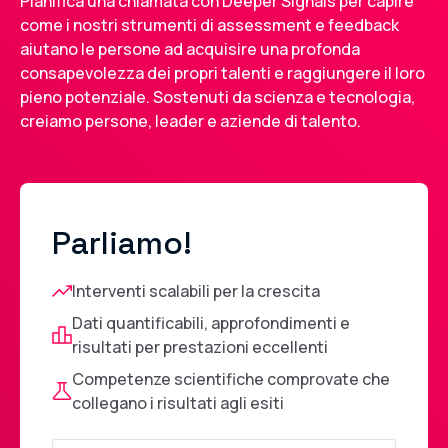
Pianifica una chiamata con Deeper Signals per capire
come i nostri strumenti di assessment e feedback
aiutano le persone ad acquisire una profonda
consapevolezza dei propri talenti e raggiungere il loro
pieno potenziale. Sostenuti da scienza e tecnologia,
creiamo persone, leader e aziende di talento.
Parliamo!
Interventi scalabili per la crescita
Dati quantificabili, approfondimenti e
risultati per prestazioni eccellenti
Competenze scientifiche comprovate che
collegano i risultati agli esiti