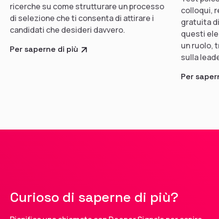
ricerche su come strutturare un processo
colloqui,
di selezione che ti consenta di attirare i
gratuita d
candidati che desideri davvero.
questi ele
un ruolo, 
Per saperne di più
sulla leade
Per sapern
Curioso di saperne di più?