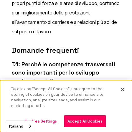
propri punti di forza e le aree di sviluppo, portando
a un miglioramento delle prestazioni,
all'avanzamento di carriera e a relazioni più solide
sul posto di lavoro.
Domande frequenti
D1: Perché le competenze trasversali
sono importanti per lo sviluppo
professionale?
By clicking “Accept All Cookies”, you agree to the
Le competenze trasversali favoriscono una
storing of cookies on your device to enhance site
navigation, analyze site usage, and assist in our
comunicazione efficace, il lavoro di squadra, la
marketing efforts.
capacità di adattamento e la leadership, elementi
essenziali per affrontare le sfide sul posto di
Cookies Settings
Accept All Cookies
Italiano
lavoro e fare carriera.