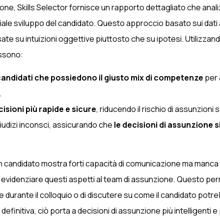
ne, Skills Selector fornisce un rapporto dettagliato che analiz
ziale sviluppo del candidato. Questo approccio basato sui dati 
ate su intuizioni oggettive piuttosto che su ipotesi. Utilizzand
ssono:
 candidati che possiedono il giusto mix di competenze
per 
.
isioni più rapide e sicure
, riducendo il rischio di assunzioni 
giudizi inconsci, assicurando che
le decisioni di assunzione 
 candidato mostra forti capacità di comunicazione ma manca di
ò evidenziare questi aspetti al team di assunzione. Questo per
 durante il colloquio o di discutere su come il candidato potr
definitiva, ciò porta a decisioni di assunzione più intelligenti e 