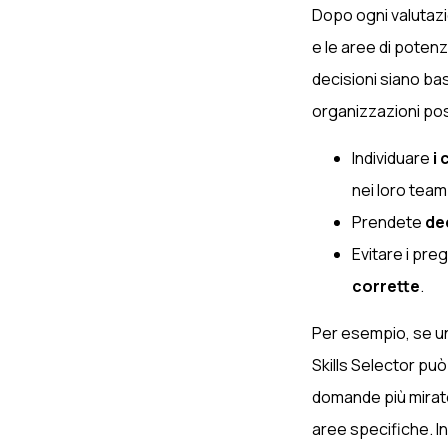
Dopo ogni valutazio
e le aree di poten
decisioni siano bas
organizzazioni po
Individuare
i
nei loro team
Prendete
dec
Evitare i pre
corrette
.
Per esempio, se un
Skills Selector pu
domande più mirate
aree specifiche. In 