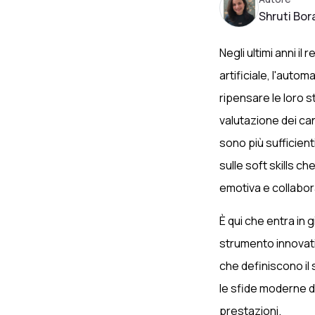
Shruti Bor
Negli ultimi anni i
artificiale, l'auto
ripensare le loro s
valutazione dei ca
sono più sufficie
sulle soft skills c
emotiva e collabo
È qui che entra in 
strumento innovativo
che definiscono il
le sfide moderne d
prestazioni.