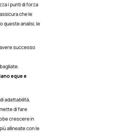
za i punti di forza
assicura che le
o queste analisi, le
avere successo
sbagliate.
siano eque e
 adattabilità,
mette di fare
ebbe crescere in
più allineate con le