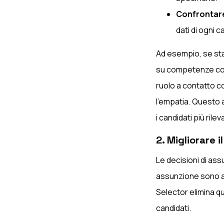
Confrontare
dati di ogni c
Ad esempio, se st
su competenze come
ruolo a contatto co
l'empatia. Questo 
i candidati più ril
2. Migliorare 
Le decisioni di as
assunzione sono anc
Selector elimina q
candidati.