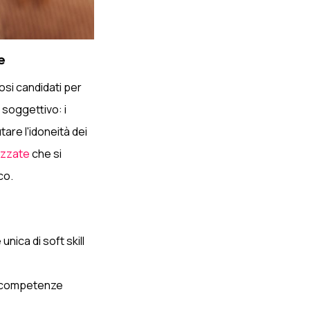
e
rosi candidati per
soggettivo: i
utare l'idoneità dei
izzate
che si
co.
nica di soft skill
te competenze