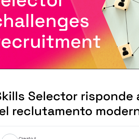
ills Selector risponde 
del reclutamento moder
Creato il