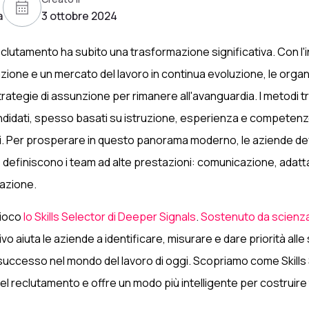
a
3 ottobre 2024
l reclutamento ha subito una trasformazione significativa. Con l'
mazione e un mercato del lavoro in continua evoluzione, le org
trategie di assunzione per rimanere all'avanguardia. I metodi tra
ndidati, spesso basati su istruzione, esperienza e competenz
nti. Per prosperare in questo panorama moderno, le aziende d
he definiscono i team ad alte prestazioni: comunicazione, adattab
razione.
gioco
lo Skills Selector di Deeper Signals
.
Sostenuto da scienza
 aiuta le aziende a identificare, misurare e dare priorità alle so
 successo nel mondo del lavoro di oggi. Scopriamo come Skills
el reclutamento e offre un modo più intelligente per costruire