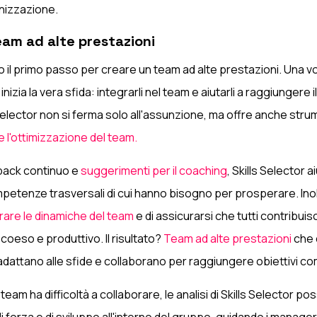
nizzazione.
eam ad alte prestazioni
 il primo passo per creare un team ad alte prestazioni. Una vol
inizia la vera sfida: integrarli nel team e aiutarli a raggiungere i
Selector non si ferma solo all'assunzione, ma offre anche strum
e l'ottimizzazione del team.
back continuo e
suggerimenti per il coaching
, Skills Selector a
mpetenze trasversali di cui hanno bisogno per prosperare. Ino
rare le dinamiche del team
e di assicurarsi che tutti contribui
coeso e produttivo. Il risultato?
Team ad alte prestazioni
che 
adattano alle sfide e collaborano per raggiungere obiettivi co
eam ha difficoltà a collaborare, le analisi di Skills Selector p
di forza e di sviluppo all'interno del gruppo, guidando i manage