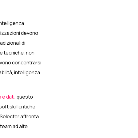
intelligenza
anizzazioni devono
dizionali di
e tecniche, non
evono concentrarsi
ilità, intelligenza
 e dati
, questo
ft skill critiche
 Selector affronta
 team ad alte