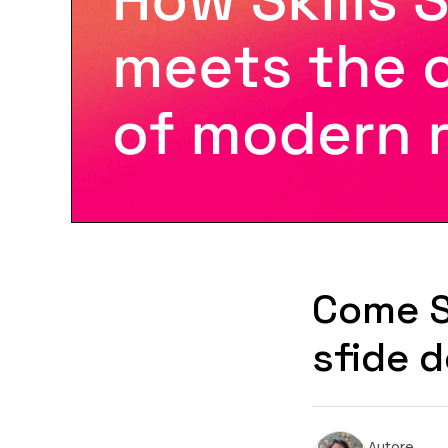
Come Sk
sfide 
Autore