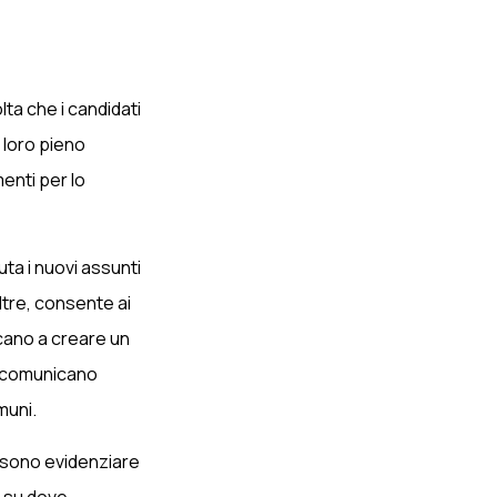
ta che i candidati
l loro pieno
enti per lo
iuta i nuovi assunti
ltre, consente ai
scano a creare un
comunicano
muni.
ossono evidenziare
r su dove