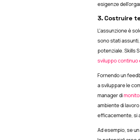
esigenze dell'orga
3. Costruire t
L'assunzione è solo
sono stati assunti, 
potenziale. Skills 
sviluppo continuo 
Fornendo un feed
a sviluppare le co
manager di
monito
ambiente di lavoro 
efficacemente, si 
Ad esempio, se un t
le potenziali aree 