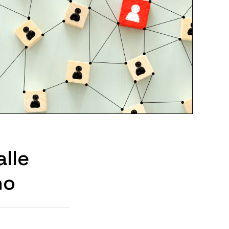
alle
no