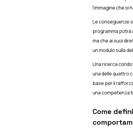
l'immagine che si ha
Le conseguenze so
programma potrà aiu
ma che ai suoi dir
un modulo sulla de
Una ricerca condot
una delle quattro 
base per il rafforz
una competenza tra
Come defini
comportamen