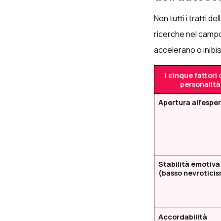
Non tutti i tratti 
ricerche nel campo 
accelerano o inibi
I cinque fattori 
personalità
Apertura all'espe
Stabilità emotiva
(basso nevrotici
Accordabilità