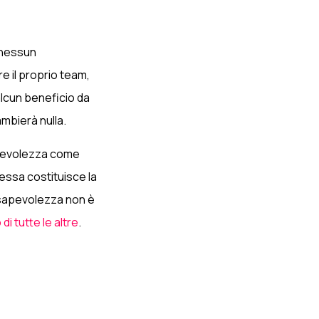
 nessun
e il proprio team,
alcun beneficio da
mbierà nulla.
apevolezza come
essa costituisce la
onsapevolezza non è
di tutte le altre
.