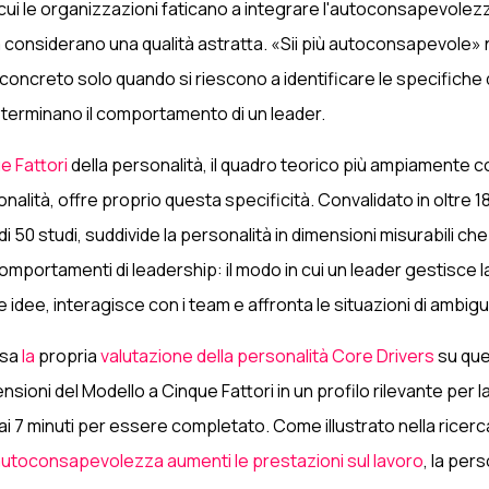
 cui le organizzazioni faticano a integrare l'autoconsapevolez
a considerano una qualità astratta. «Sii più autoconsapevole»
concreto solo quando si riescono a identificare le specifiche 
terminano il comportamento di un leader.
ue Fattori
della personalità, il quadro teorico più ampiamente c
nalità, offre proprio questa specificità. Convalidato in oltre 1
i 50 studi, suddivide la personalità in dimensioni misurabili che 
mportamenti di leadership: il modo in cui un leader gestisce l
 idee, interagisce con i team e affronta le situazioni di ambigu
asa
la
propria
valutazione della personalità Core Drivers
su que
sioni del Modello a Cinque Fattori in un profilo rilevante per 
 ai 7 minuti per essere completato. Come illustrato nella ricer
utoconsapevolezza aumenti le prestazioni sul lavoro
, la pers