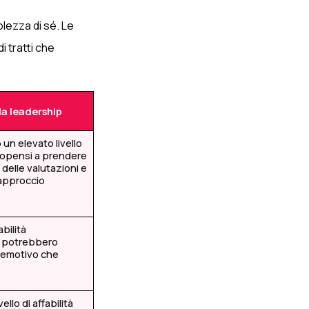
olezza di sé. Le
i tratti che
la leadership
 un elevato livello
ropensi a prendere
 delle valutazioni e
 approccio
abilità
 potrebbero
o emotivo che
ello di affabilità