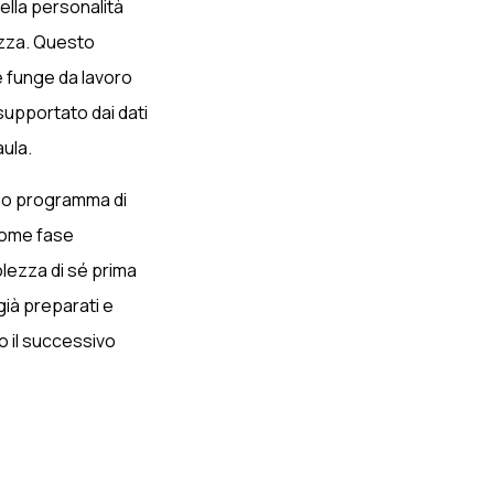
ella personalità
ezza. Questo
 funge da lavoro
supportato dai dati
aula.
rio programma di
 come fase
lezza di sé prima
 già preparati e
o il successivo