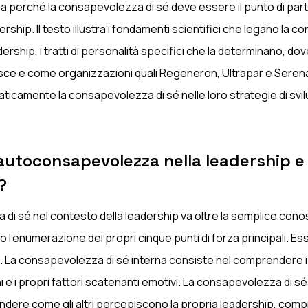
 perché la consapevolezza di sé deve essere il punto di parte
ship. Il testo illustra i fondamenti scientifici che legano la 
eadership, i tratti di personalità specifici che la determinano, d
isce e come organizzazioni quali Regeneron, Ultrapar e Seren
ticamente la consapevolezza di sé nelle loro strategie di svil
'autoconsapevolezza nella leadership e
?
di sé nel contesto della leadership va oltre la semplice con
o l'enumerazione dei propri cinque punti di forza principali. 
. La consapevolezza di sé interna consiste nel comprendere i p
i e i propri fattori scatenanti emotivi. La consapevolezza di s
dere come gli altri percepiscono la propria leadership, compre