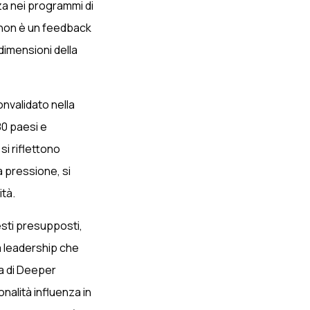
za nei programmi di
 non è un feedback
dimensioni della
onvalidato nella
80 paesi e
si riflettono
a pressione, si
ità.
sti presupposti,
la leadership che
ca di Deeper
onalità influenza in