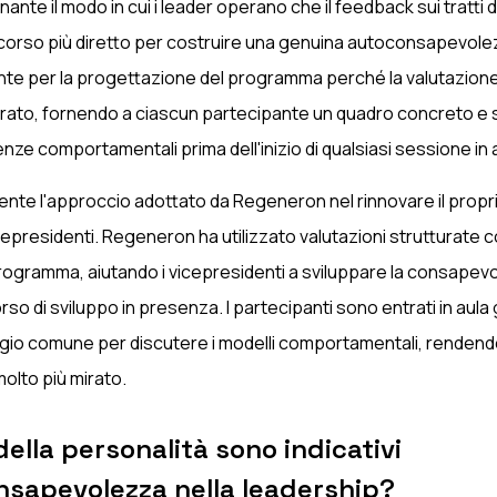
nte il modo in cui i leader operano che il feedback sui tratti d
rcorso più diretto per costruire una genuina autoconsapevol
nte per la progettazione del programma perché la valutazione
urato, fornendo a ciascun partecipante un quadro concreto e 
nze comportamentali prima dell'inizio di qualsiasi sessione in 
nte l'approccio adottato da Regeneron nel rinnovare il prop
icepresidenti. Regeneron ha utilizzato valutazioni strutturate
rogramma, aiutando i vicepresidenti a sviluppare la consapevo
corso di sviluppo in presenza. I partecipanti sono entrati in aula
aggio comune per discutere i modelli comportamentali, rendend
molto più mirato.
 della personalità sono indicativi
nsapevolezza nella leadership?