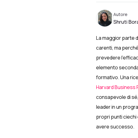
Autore
Shruti Bor
La maggior parte d
carenti, ma perché 
prevedere l’effica
elemento secondari
formativo. Una ric
Harvard Business 
consapevole di sé, 
leader in un progra
propri punti ciech
avere successo.