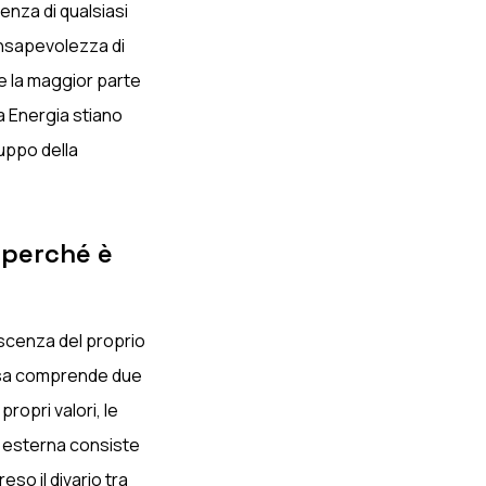
nza di qualsiasi
consapevolezza di
ove la maggior parte
a Energia stiano
uppo della
 perché è
oscenza del proprio
Essa comprende due
ropri valori, le
é esterna consiste
so il divario tra