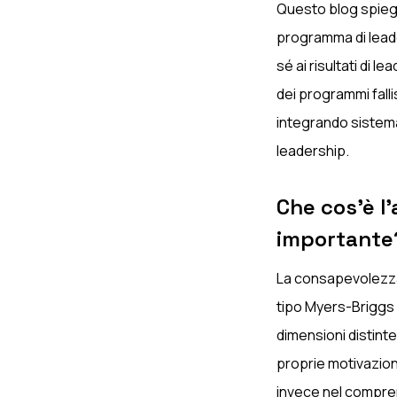
Questo blog spiega
programma di leader
sé ai risultati di l
dei programmi fall
integrando sistema
leadership.
Che cos'è l
importante
La consapevolezza 
tipo Myers-Briggs 
dimensioni distinte
proprie motivazion
invece nel compren