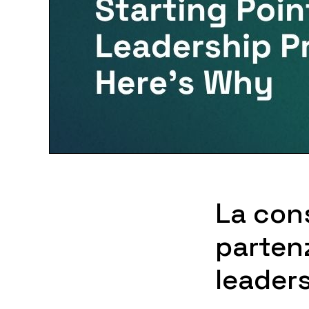
La cons
parten
leader