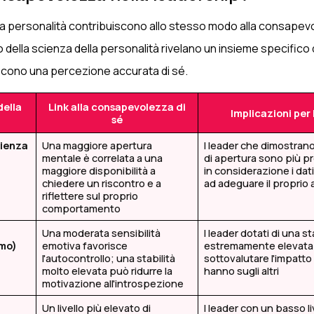
della personalità contribuiscono allo stesso modo alla consapev
della scienza della personalità rivelano un insieme specifico d
scono una percezione accurata di sé.
della
Link alla consapevolezza di
Implicazioni per 
sé
rienza
Una maggiore apertura
I leader che dimostrano
mentale è correlata a una
di apertura sono più p
maggiore disponibilità a
in considerazione i dati
chiedere un riscontro e a
ad adeguare il proprio
riflettere sul proprio
comportamento
Una moderata sensibilità
I leader dotati di una st
smo)
emotiva favorisce
estremamente elevata
l'autocontrollo; una stabilità
sottovalutare l'impatt
molto elevata può ridurre la
hanno sugli altri
motivazione all'introspezione
Un livello più elevato di
I leader con un basso liv