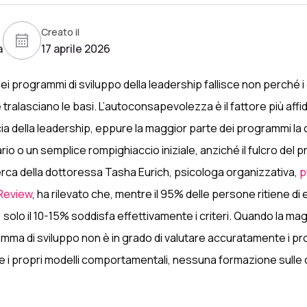
Creato il
a
17 aprile 2026
ei programmi di sviluppo della leadership fallisce non perché i
tralasciano le basi. L’autoconsapevolezza è il fattore più affi
cia della leadership, eppure la maggior parte dei programmi la
o o un semplice rompighiaccio iniziale, anziché il fulcro del
erca della dottoressa Tasha Eurich, psicologa organizzativa,
p
Review
, ha rilevato che, mentre il 95% delle persone ritiene di
solo il 10-15% soddisfa effettivamente i criteri. Quando la mag
mma di sviluppo non è in grado di valutare accuratamente i propr
i e i propri modelli comportamentali, nessuna formazione sul