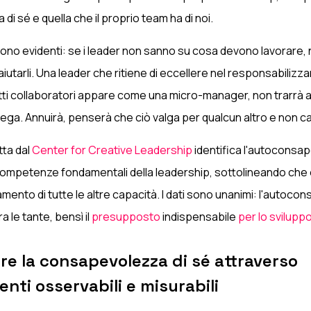
 di sé e quella che il proprio team ha di noi.
no evidenti: se i leader non sanno su cosa devono lavorare,
tarli. Una leader che ritiene di eccellere nel responsabilizzar
etti collaboratori appare come una micro-manager, non trarrà 
lega. Annuirà, penserà che ciò valga per qualcun altro e non ca
ta dal
Center for Creative Leadership
identifica l'autocons
competenze fondamentali della leadership, sottolineando che 
amento di tutte le altre capacità. I dati sono unanimi: l'autoc
 le tante, bensì il
presupposto
indispensabile
per lo sviluppo 
re la consapevolezza di sé attraverso
ti osservabili e misurabili