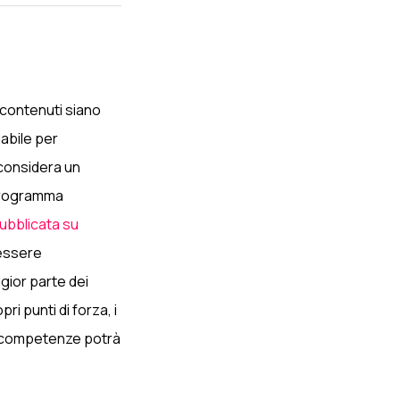
 contenuti siano
dabile per
 considera un
 programma
ubblicata su
 essere
gior parte dei
i punti di forza, i
le competenze potrà